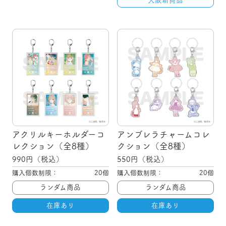
大阪新商品
アクリルキーホルダーコ
アンブレラチャームコレ
レクション（全8種）
クション（全8種）
990
円（税込）
550
円（税込）
購入個数制限：
20個
購入個数制限：
20個
ランダム商品
ランダム商品
在庫あり
在庫あり